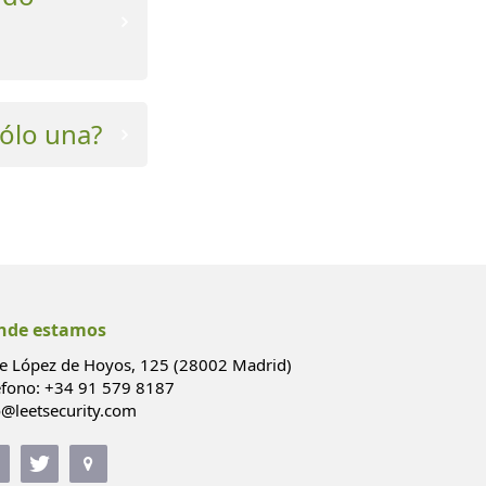
sólo una?
nde estamos
le López de Hoyos, 125 (28002 Madrid)
éfono: +34 91 579 8187
o@leetsecurity.com