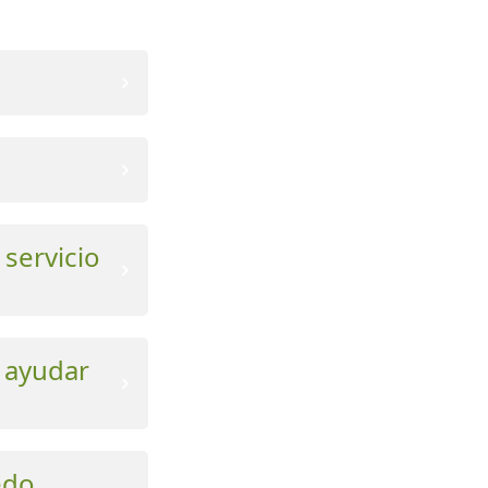
 servicio
e ayudar
edo