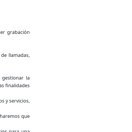
ier grabación
 de llamadas,
 gestionar la
as finalidades
s y servicios,
o haremos que
cios para una