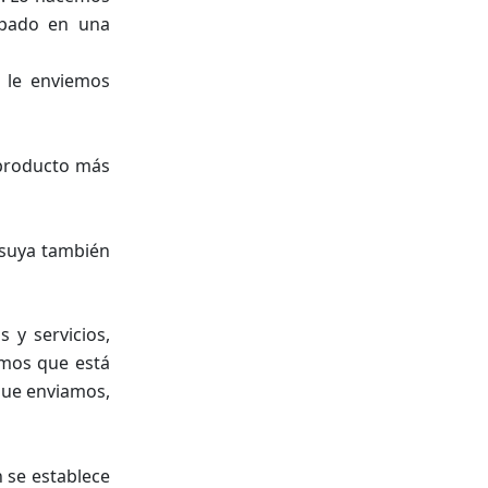
ipado en una
e le enviemos
 producto más
 suya también
 y servicios,
amos que está
que enviamos,
 se establece