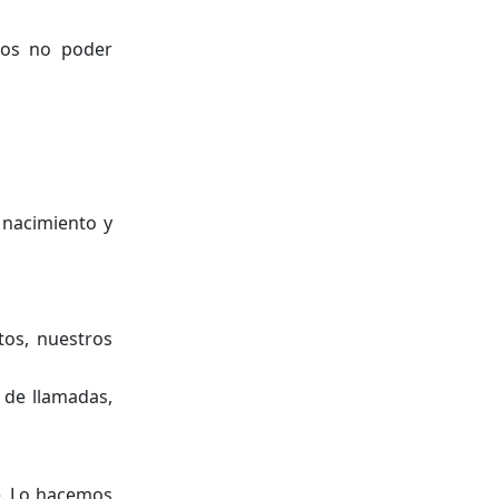
mos no poder
 nacimiento y
tos, nuestros
 de llamadas,
le. Lo hacemos