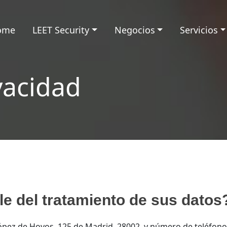
ome
LEET Security
Negocios
Servicios
ivacidad
e del tratamiento de sus datos
e López de Hoyos, 125 de Madrid, 28002, y número de teléfon