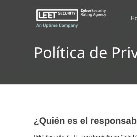
H
Política de Pr
¿Quién es el responsabl
LEET Security, S.L.U., con domicilio en Call