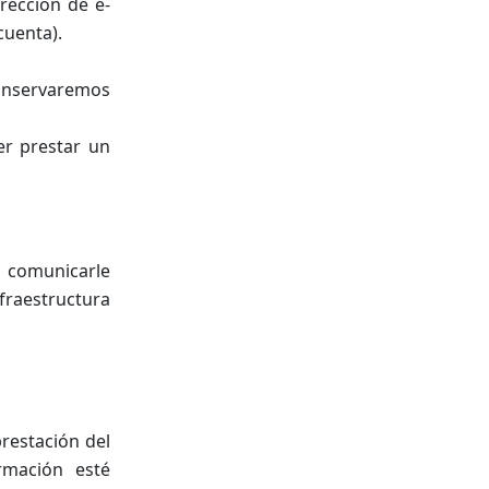
rección de e-
cuenta).
conservaremos
er prestar un
, comunicarle
nfraestructura
restación del
rmación esté